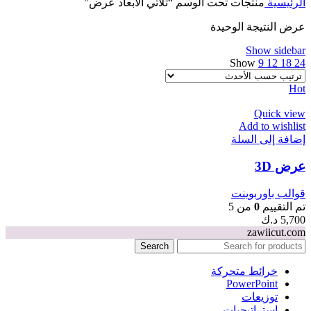
الرئيسية
منتجات تحت الوسم “ثلاثي الابعاد عرض”
عرض النتيجة الوحيدة
Show sidebar
Show
9
12
18
24
Hot
Quick view
Add to wishlist
إضافة إلى السلة
عرض 3D
قوالب باوربوينت
تم التقييم
0
من 5
5,700
د.ك
zawiicut.com
Search
خرائط متحركة
PowerPoint
توزيعات
استراتيجيات