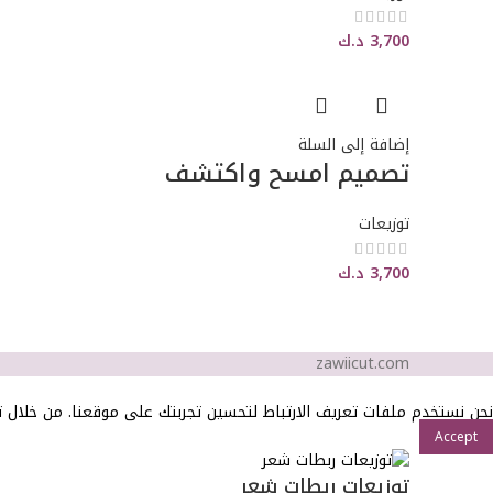
3,700
د.ك
إضافة إلى السلة
تصميم امسح واكتشف
توزيعات
3,700
د.ك
zawiicut.com
نحن نستخدم ملفات تعريف الارتباط لتحسين تجربتك على موقعنا. من خلال ت
Accept
توزيعات ربطات شعر