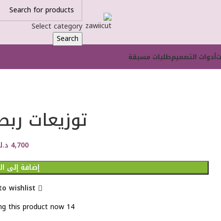
Select category
Search
ت
أدوات التصميم
طلبات مسبقة
توزيعات رب
4,700
د.ك
إضافة إلى ا
to wishlist
g this product now!
14